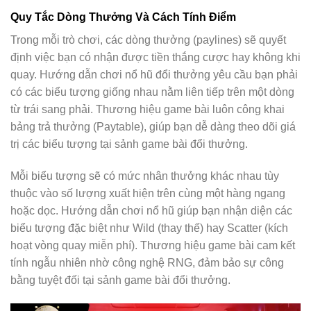
Quy Tắc Dòng Thưởng Và Cách Tính Điểm
Trong mỗi trò chơi, các dòng thưởng (paylines) sẽ quyết
định việc bạn có nhận được tiền thắng cược hay không khi
quay. Hướng dẫn chơi nổ hũ đổi thưởng yêu cầu bạn phải
có các biểu tượng giống nhau nằm liên tiếp trên một dòng
từ trái sang phải. Thương hiệu game bài luôn công khai
bảng trả thưởng (Paytable), giúp bạn dễ dàng theo dõi giá
trị các biểu tượng tại sảnh game bài đổi thưởng.
Mỗi biểu tượng sẽ có mức nhân thưởng khác nhau tùy
thuộc vào số lượng xuất hiện trên cùng một hàng ngang
hoặc dọc. Hướng dẫn chơi nổ hũ giúp bạn nhận diện các
biểu tượng đặc biệt như Wild (thay thế) hay Scatter (kích
hoạt vòng quay miễn phí). Thương hiệu game bài cam kết
tính ngẫu nhiên nhờ công nghệ RNG, đảm bảo sự công
bằng tuyệt đối tại sảnh game bài đổi thưởng.