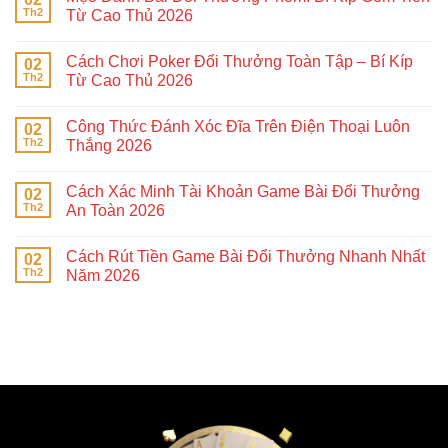
Th2
Từ Cao Thủ 2026
Cách Chơi Poker Đổi Thưởng Toàn Tập – Bí Kíp
02
Th2
Từ Cao Thủ 2026
Công Thức Đánh Xóc Đĩa Trên Điện Thoại Luôn
02
Th2
Thắng 2026
Cách Xác Minh Tài Khoản Game Bài Đổi Thưởng
02
Th2
An Toàn 2026
Cách Rút Tiền Game Bài Đổi Thưởng Nhanh Nhất
02
Th2
Năm 2026