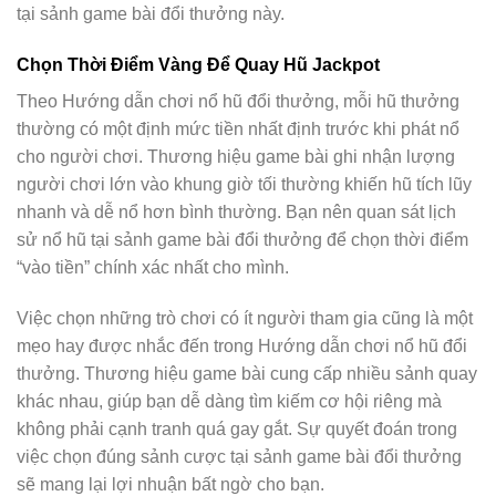
tại sảnh game bài đổi thưởng này.
Chọn Thời Điểm Vàng Để Quay Hũ Jackpot
Theo Hướng dẫn chơi nổ hũ đổi thưởng, mỗi hũ thưởng
thường có một định mức tiền nhất định trước khi phát nổ
cho người chơi. Thương hiệu game bài ghi nhận lượng
người chơi lớn vào khung giờ tối thường khiến hũ tích lũy
nhanh và dễ nổ hơn bình thường. Bạn nên quan sát lịch
sử nổ hũ tại sảnh game bài đổi thưởng để chọn thời điểm
“vào tiền” chính xác nhất cho mình.
Việc chọn những trò chơi có ít người tham gia cũng là một
mẹo hay được nhắc đến trong Hướng dẫn chơi nổ hũ đổi
thưởng. Thương hiệu game bài cung cấp nhiều sảnh quay
khác nhau, giúp bạn dễ dàng tìm kiếm cơ hội riêng mà
không phải cạnh tranh quá gay gắt. Sự quyết đoán trong
việc chọn đúng sảnh cược tại sảnh game bài đổi thưởng
sẽ mang lại lợi nhuận bất ngờ cho bạn.