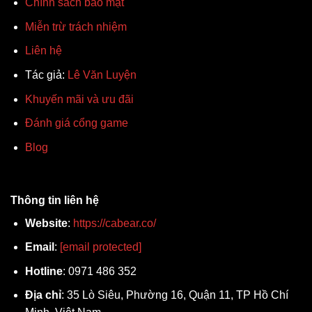
Chính sách bảo mật
Miễn trừ trách nhiệm
Liên hệ
Tác giả:
Lê Văn Luyện
Khuyến mãi và ưu đãi
Đánh giá cổng game
Blog
Thông tin liên hệ
Website
:
https://cabear.co/
Email
:
[email protected]
Hotline
: 0971 486 352
Địa chỉ
: 35 Lò Siêu, Phường 16, Quận 11, TP Hồ Chí