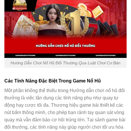
Hướng Dẫn Chơi Nổ Hũ Đổi Thưởng Qua Luật Chơi Cơ Bản
Các Tính Năng Đặc Biệt Trong Game Nổ Hũ
Một phần không thể thiếu trong Hướng dẫn chơi nổ hũ đổi
thưởng là việc tận dụng các tính năng phụ như quay tự
động hay cược tối đa. Thương hiệu game bài thiết kế các
nút bấm thông minh, cho phép bạn rảnh tay quan sát vòng
quay mà vẫn đảm bảo cơ hội trúng lớn. Tại sảnh game bài
đổi thưởng, các tính năng này giúp người chơi tối ưu hóa